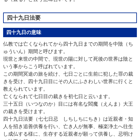
四十九日法要
四十九日の意味
仏教では亡くなられてから四十九日までの期間を中陰（ち
ゅういん）期間と呼びます。
現世と来世の中間で、現世の陽に対して死後の世界は陰と
いう事からこう呼ばれています。
この期間冥途の旅を続け、七日ごとに生前に犯した罪の裁
きを受け、四十九日目にその人にふさわしい世界に行くと
教えられています。
亡くなられて七日目の裁きを初七日と云います。
三十五日（いつなのか）目には有名な閻魔（えんま）大王
の裁きを受けます。
四十九日法要（七七日忌 しちしちにちき）は近親者・知
人を招き追善供養を行い、亡き人が無事、極楽浄土へ往生
し成仏する様に、生存する近親者が願って供養し、忌明け