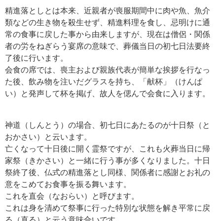
精進落としとは本来、近親者が喪服期間中に肉や魚、魚介
類などの生き物を殺生せず、精進料理を食し、忌明けに通
常の食事に戻した事から由来しますが、現在は僧侶・関係
者の労をねぎらう宴席の意味で、葬儀当日の初七日法要終
了後に行います。
会食の席では、喪主および親族代表が簡単な挨拶を行なっ
た後、飲み物を注いだグラスを持ち、「献杯」（けんぱ
い）と発声して杯を掲げ、故人を偲んで会食に入ります。
神道（しんとう）の場合、初七日にあたるのが十日祭（と
おかさい）と云います。
亡くなって十日後に開く霊祭ですが、これも火葬当日に帰
家祭（きかさい）と一緒に行う事が多くなりました。十日
祭終了後、仏式の精進落とし同様、関係者に感謝とお礼の
意をこめてお食事を振る舞います。
これを直会（なおらい）と呼びます。
これは身を清めて祭事に行った特別な状態を解き平常に戻
る（直る）と云う意味合いです。