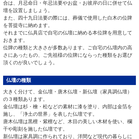
合は、月忌命日・年忌法要やお盆・お彼岸の日に併せて仏
壇を設置しましょう。
また、四十九日法要の際には、葬儀で使用した白木の位牌
を菩提寺に納めます。
それまでに仏具店で自宅の仏壇に納める本位牌を用意して
おきます。
位牌の種類と大きさが多数あります。ご自宅の仏壇内の高
さにあったもの、ご先祖様の位牌にならった種類をお選び
頂くのが良いでしょう。
仏壇の種類
大きく分けて、金仏壇・唐木仏壇・新仏壇（家具調仏壇）
の３種類あります。
金仏壇は杉・檜・松などの素材に漆を塗り、内部は金箔を
施し、「浄土の世界」を表した仏壇です。
唐木仏壇は黒檀・紫檀など、木目の美しい木材を使い、欄
干や彫刻を施した仏壇です。
新仏壇は家具調に作られており、洋間など現代の暮らしに