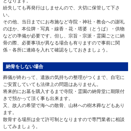
となります。
紛失しても再発行はしませんので、大切に保管して下さ
い。
その他、当日までにお布施など寺院・神社・教会への謝礼
のほか、本位牌・写真・線香・花・塔婆（とうば）・供物
などの準備が必要です。但し、宗旨・宗派・霊園ごとに納
骨の際、必要事項が異なる場合も有りますので事前に関
係・各所に連絡を入れて確認をしておきましょう。
納骨をしない場合
葬儀が終わって、遺族の気持ちの整理がつくまで、自宅に
ご安置していても法律上の問題はありません。
将来的にお墓を購入するまで寺院・霊園の納骨堂に期限付
きで預かって頂く事も出来ます。
又、故人の希望で海への散骨、山林への樹木葬などもあり
ます。
散骨する場所は全て許可制となりますので専門業者に相談
してみましょう。