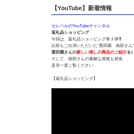
【YouTube】️新着情報
セレベルのYouTubeチャンネル️
返礼品ショッピング️
今回は、返礼品ショッピング第３弾❣
以前もご出演いただいた”栗田園 南部さん
栗田園さんの
新しい推しの商品のご紹介
を
そして…南部さんの素敵な資格も発覚
是非一度ご覧ください
【返礼品ショッピング️】