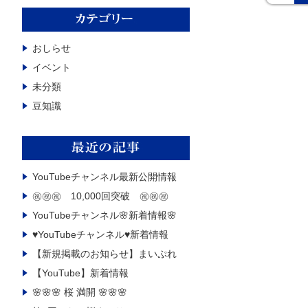
おしらせ
イベント
未分類
豆知識
YouTubeチャンネル最新公開情報
㊗㊗㊗ 10,000回突破 ㊗㊗㊗
YouTubeチャンネル🌸新着情報🌸
♥YouTubeチャンネル♥新着情報
【新規掲載のお知らせ】まいぷれ
【YouTube】️新着情報
🌸🌸🌸 桜 満開 🌸🌸🌸