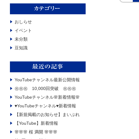
おしらせ
イベント
未分類
豆知識
YouTubeチャンネル最新公開情報
㊗㊗㊗ 10,000回突破 ㊗㊗㊗
YouTubeチャンネル🌸新着情報🌸
♥YouTubeチャンネル♥新着情報
【新規掲載のお知らせ】まいぷれ
【YouTube】️新着情報
🌸🌸🌸 桜 満開 🌸🌸🌸