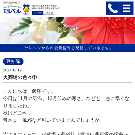
豆知識
2017.10.19
火葬場の色々①
こんにちは 飯塚です。
今日は11月の気温、12月並みの寒さ、などと 急に寒くな
りましたね。
秋はどこへ…
皆さま 風邪など引いていませんでしょうか。
皆さまにとって 火葬場・葬儀社は縁遠い非日常の場所か