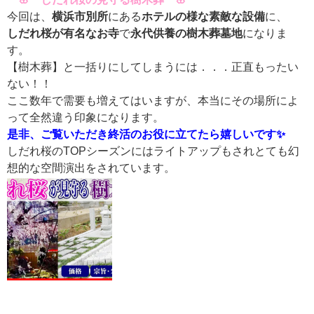
今回は、
横浜市別所
にある
ホテルの様な素敵な設備
に、
しだれ桜が有名なお寺
で
永代供養の樹木葬墓地
になりま
す。
【樹木葬】と一括りにしてしまうには．．．正直もったい
ない！！
ここ数年で需要も増えてはいますが、本当にその場所によ
って全然違う印象になります。
是非、ご覧いただき終活のお役に立てたら嬉しいです✨
しだれ桜のTOPシーズンにはライトアップもされとても幻
想的な空間演出をされています。