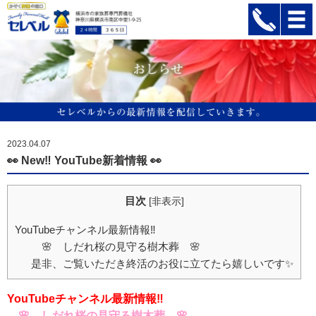
2023.04.07
👀 New‼ YouTube新着情報 👀
目次
[
非表示
]
YouTubeチャンネル最新情報‼
🌸 しだれ桜の見守る樹木葬 🌸
是非、ご覧いただき終活のお役に立てたら嬉しいです✨
YouTubeチャンネル最新情報‼
🌸 しだれ桜の見守る樹木葬 🌸